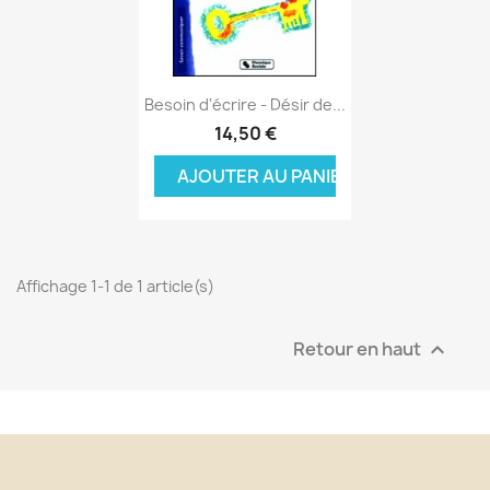
Aperçu rapide

Besoin d'écrire - Désir de...
14,50 €
AJOUTER AU PANIER
Affichage 1-1 de 1 article(s)
Retour en haut
