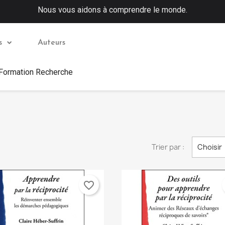
Nous vous aidons à comprendre le monde.
s
Auteurs
 Formation Recherche
Trier par :
Choisir
favorite_border