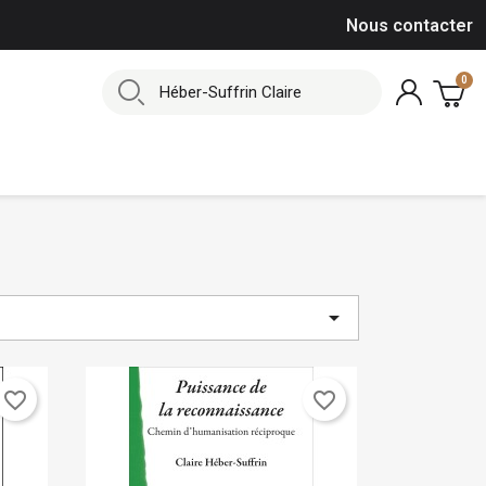
Nous contacter

favorite_border
favorite_border