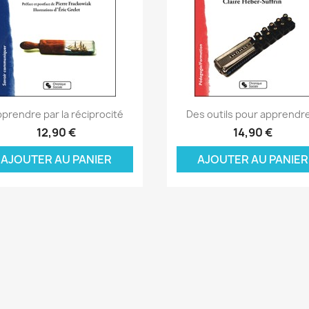
Aperçu rapide
Aperçu rapide


prendre par la réciprocité
Des outils pour apprendre
12,90 €
14,90 €
AJOUTER AU PANIER
AJOUTER AU PANIER
réer une liste d'envies
onnexion
(modalTitle))