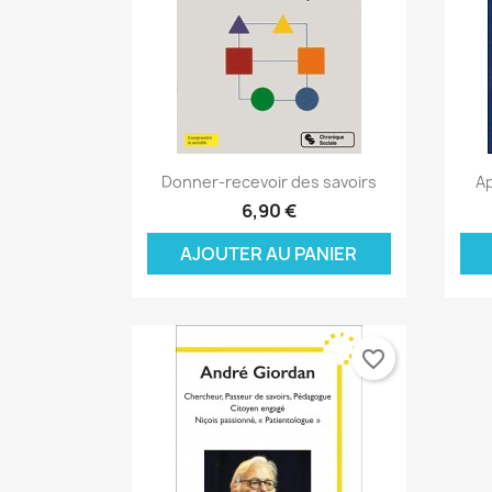
Aperçu rapide

Donner-recevoir des savoirs
Ap
6,90 €
AJOUTER AU PANIER
favorite_border
C
C
(