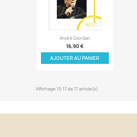
Nom
Vo
A
((
d'
add_circle_outline
Aperçu rapide

André Giordan
16,90 €
AJOUTER AU PANIER
Affichage 13-17 de 17 article(s)