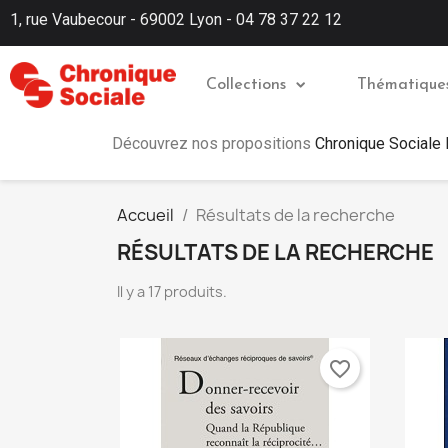
1, rue Vaubecour - 69002 Lyon - 04 78 37 22 12
Collections
Thématique
Découvrez nos propositions
Chronique Sociale
Accueil
Résultats de la recherche
RÉSULTATS DE LA RECHERCHE
Il y a 17 produits.
favorite_border