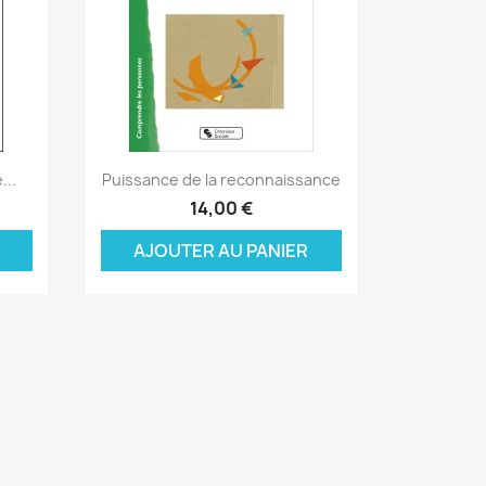
Aperçu rapide

...
Puissance de la reconnaissance
14,00 €
AJOUTER AU PANIER
×
×
×