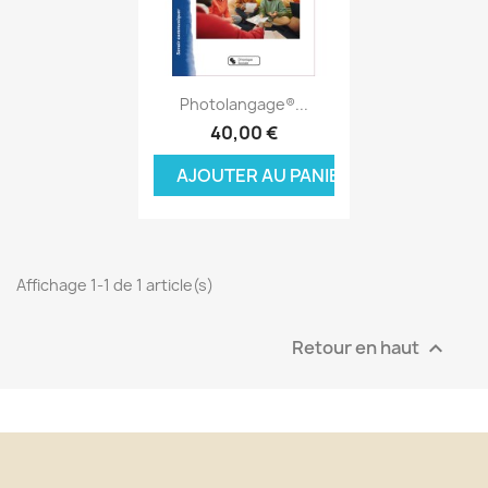
Aperçu rapide

Photolangage®...
40,00 €
AJOUTER AU PANIER
Affichage 1-1 de 1 article(s)
Retour en haut
