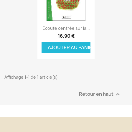
Aperçu rapide

Ecoute centrée sur la...
16,90 €
AJOUTER AU PANIER
Affichage 1-1 de 1 article(s)
Retour en haut
