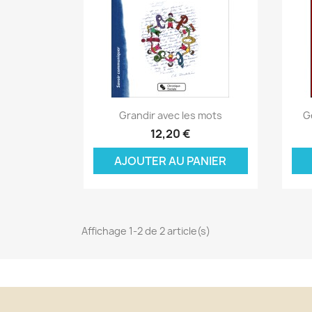
Aperçu rapide

Grandir avec les mots
Gé
C
12,20 €
C
(
AJOUTER AU PANIER
Nom
Vo
A
((
d'
add_circle_outline
Affichage 1-2 de 2 article(s)