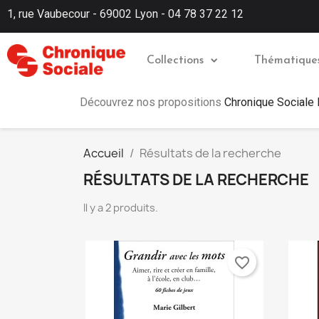
1, rue Vaubecour - 69002 Lyon - 04 78 37 22 12
Collections
Thématique
Découvrez nos propositions
Chronique Sociale
Accueil
Résultats de la recherche
RÉSULTATS DE LA RECHERCHE
Il y a 2 produits.
favorite_border