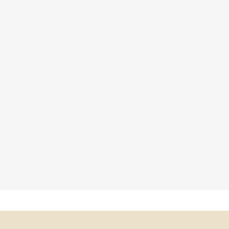
×
×
×
×