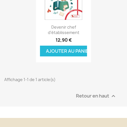
Aperçu rapide

Devenir chef
d'établissement
12,90 €
AJOUTER AU PANIER
Affichage 1-1 de 1 article(s)
Retour en haut
