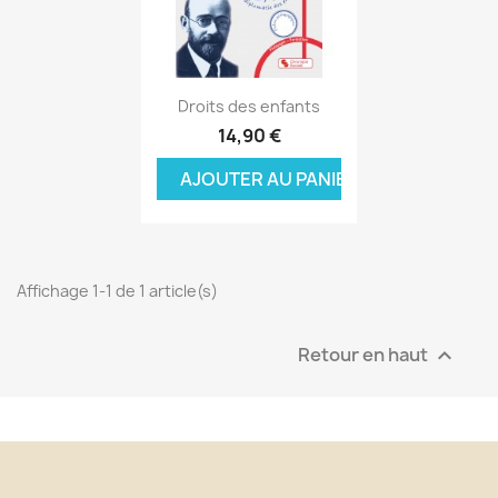
Aperçu rapide

Droits des enfants
14,90 €
AJOUTER AU PANIER
Affichage 1-1 de 1 article(s)
Retour en haut
