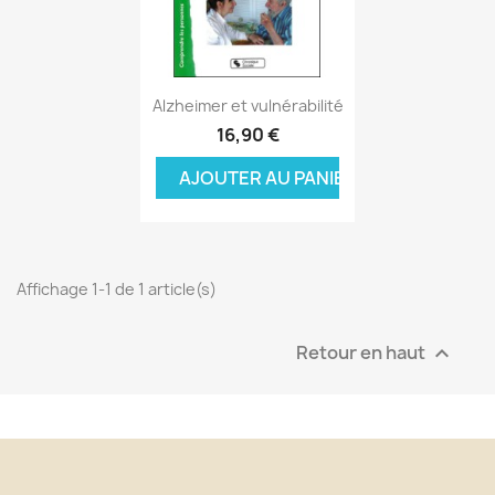
Aperçu rapide

Alzheimer et vulnérabilité
16,90 €
AJOUTER AU PANIER
Affichage 1-1 de 1 article(s)
Retour en haut
