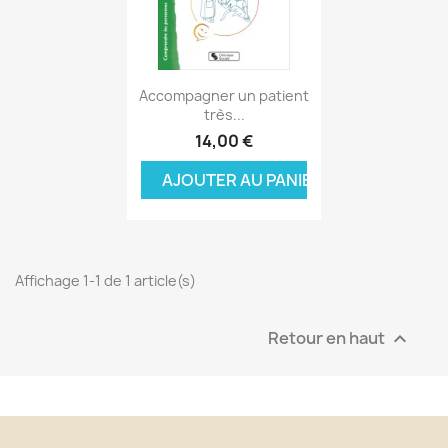
Aperçu rapide

Accompagner un patient
très...
14,00 €
AJOUTER AU PANIER
Affichage 1-1 de 1 article(s)
Retour en haut
