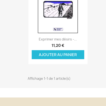
Aperçu rapide

Exprimer mes désirs -...
C
11,20 €
C
(
AJOUTER AU PANIER
Nom
Vo
A
((
d'
add_circle_outline
Affichage 1-1 de 1 article(s)