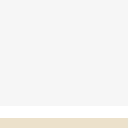
×
×
×
×