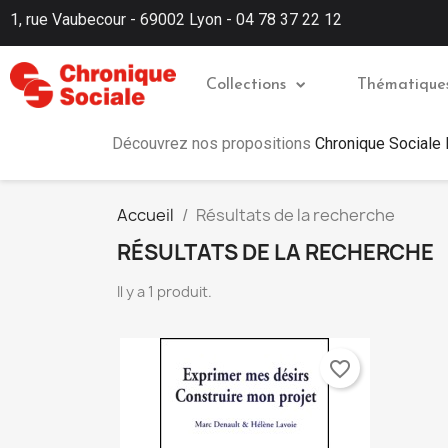
1, rue Vaubecour - 69002 Lyon - 04 78 37 22 12
Collections
Thématique
Découvrez nos propositions
Chronique Sociale
Accueil
Résultats de la recherche
RÉSULTATS DE LA RECHERCHE
Il y a 1 produit.
favorite_border