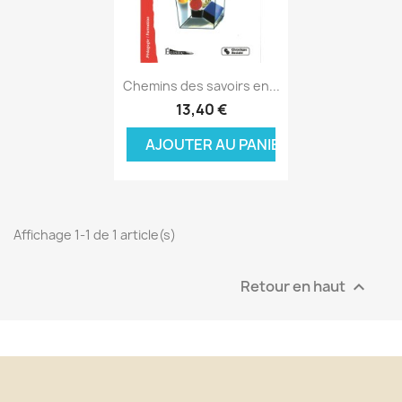
Aperçu rapide

Chemins des savoirs en...
13,40 €
AJOUTER AU PANIER
Affichage 1-1 de 1 article(s)
Retour en haut
