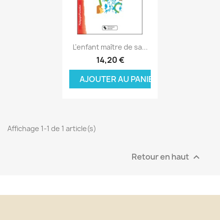
Aperçu rapide

L'enfant maître de sa...
14,20 €
AJOUTER AU PANIER
Affichage 1-1 de 1 article(s)
Retour en haut
