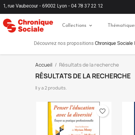
1, rue Vaubecour - 69002 Lyon - 04 78 37 22 12
Collections
Thématique
Découvrez nos propositions
Chronique Sociale
Accueil
Résultats de la recherche
RÉSULTATS DE LA RECHERCHE
Il y a 2 produits.
favorite_border