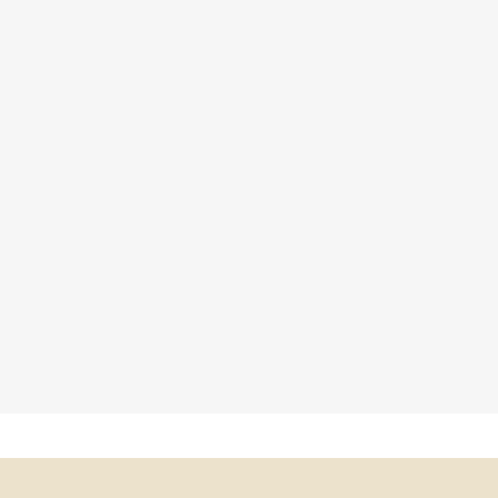
×
×
×
×