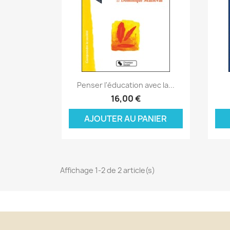
Aperçu rapide

Penser l'éducation avec la...
C
16,00 €
C
(
AJOUTER AU PANIER
Nom
Vo
A
((
d'
add_circle_outline
Affichage 1-2 de 2 article(s)