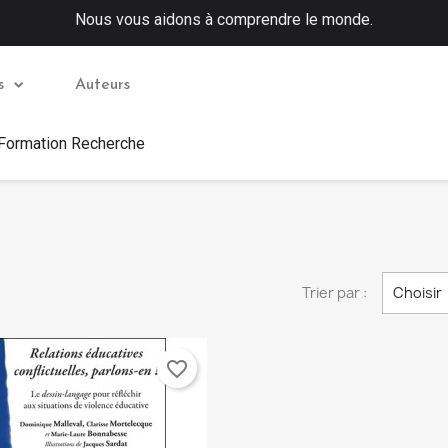
Nous vous aidons à comprendre le monde.
s
Auteurs
 Formation Recherche
Trier par :
Choisir
favorite_border