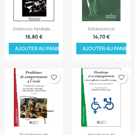
Aperçu rapide
Aperçu rapide


Violences familiale,...
Adolescence
16,80 €
14,70 €
AJOUTER AU PANIER
AJOUTER AU PANIER
favorite_border
favorite_border
Aperçu rapide
Aperçu rapide


Problèmes de
Handicaps et