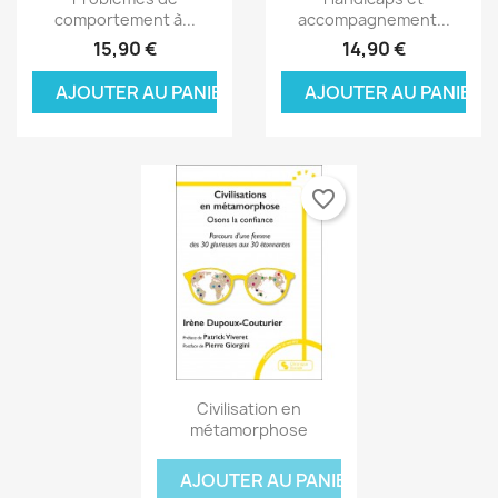
comportement à...
accompagnement...
15,90 €
14,90 €
AJOUTER AU PANIER
AJOUTER AU PANIER
favorite_border
Aperçu rapide

Civilisation en
métamorphose
AJOUTER AU PANIER