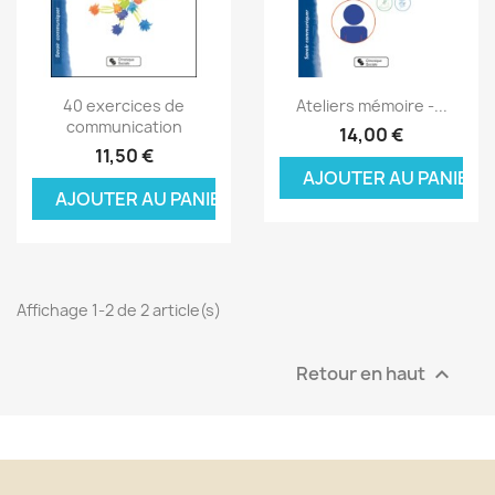
Aperçu rapide
Aperçu rapide


40 exercices de
Ateliers mémoire -...
communication
14,00 €
11,50 €
AJOUTER AU PANIER
AJOUTER AU PANIER
Affichage 1-2 de 2 article(s)
Retour en haut
