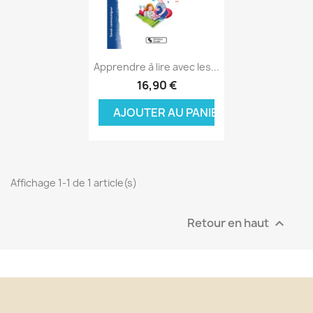
Aperçu rapide

Apprendre à lire avec les...
16,90 €
AJOUTER AU PANIER
Affichage 1-1 de 1 article(s)
Retour en haut
