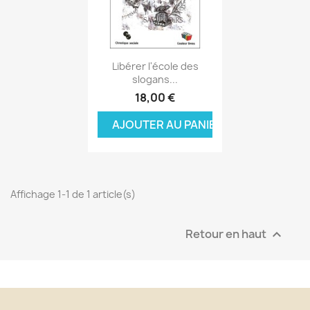
Aperçu rapide

Libérer l'école des
slogans...
18,00 €
AJOUTER AU PANIER
Affichage 1-1 de 1 article(s)
Retour en haut
