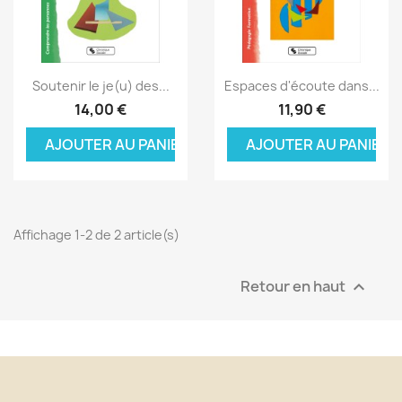
Aperçu rapide
Aperçu rapide


Soutenir le je(u) des...
Espaces d'écoute dans...
14,00 €
11,90 €
AJOUTER AU PANIER
AJOUTER AU PANIER
Affichage 1-2 de 2 article(s)
Retour en haut
