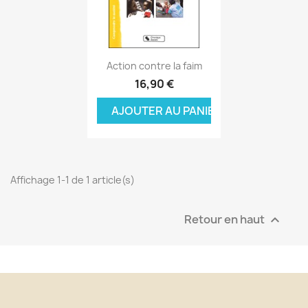
Aperçu rapide

Action contre la faim
16,90 €
AJOUTER AU PANIER
Affichage 1-1 de 1 article(s)
Retour en haut
