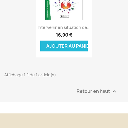
Aperçu rapide

Intervenir en situation de...
16,90 €
AJOUTER AU PANIER
Affichage 1-1 de 1 article(s)
Retour en haut
