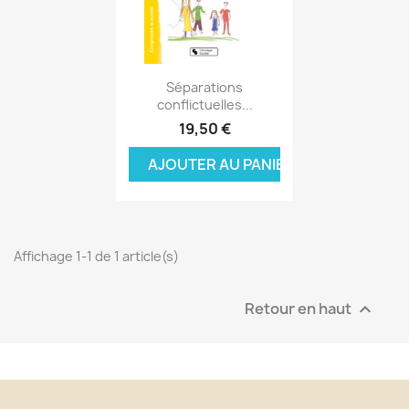
Aperçu rapide

Séparations
conflictuelles...
19,50 €
AJOUTER AU PANIER
Affichage 1-1 de 1 article(s)
Retour en haut
