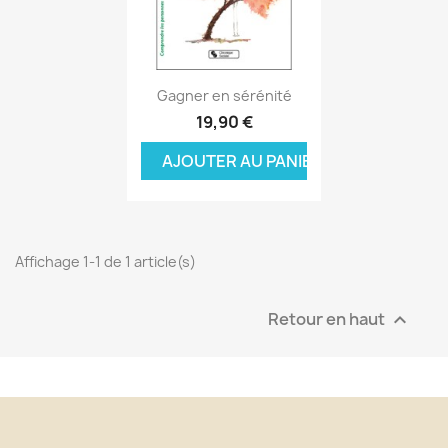
Aperçu rapide

Gagner en sérénité
19,90 €
AJOUTER AU PANIER
Affichage 1-1 de 1 article(s)
Retour en haut
