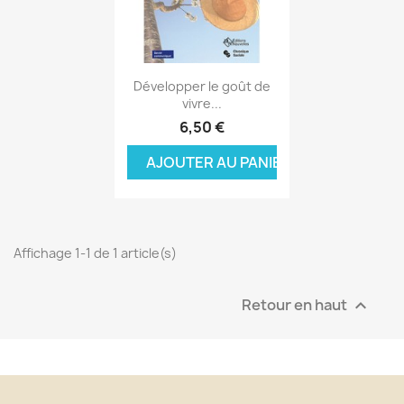
Aperçu rapide

Développer le goût de
vivre...
6,50 €
AJOUTER AU PANIER
Affichage 1-1 de 1 article(s)
Retour en haut
