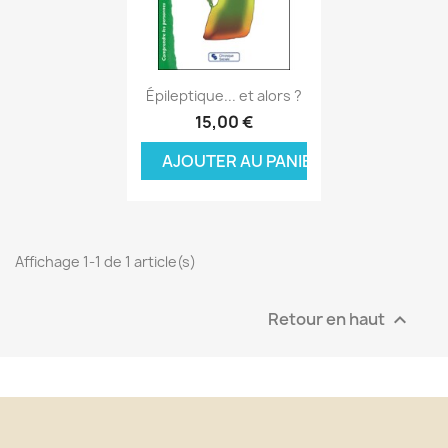
Aperçu rapide

Épileptique... et alors ?
15,00 €
AJOUTER AU PANIER
Affichage 1-1 de 1 article(s)
Retour en haut
