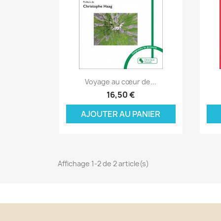
Aperçu rapide

Voyage au cœur de...
C
16,50 €
C
(
AJOUTER AU PANIER
Nom
Vo
A
((
d'
add_circle_outline
Affichage 1-2 de 2 article(s)