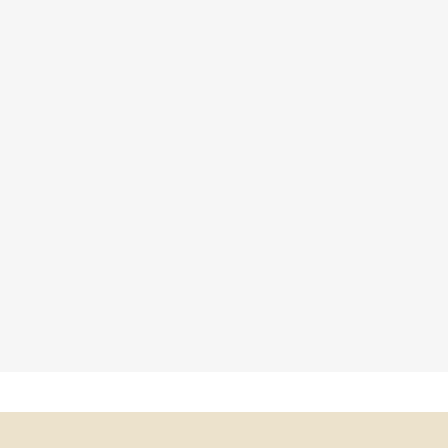
×
×
×
×