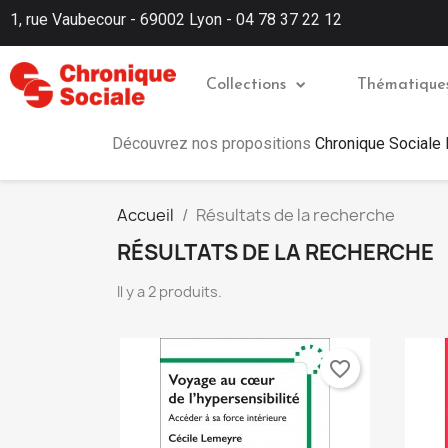
1, rue Vaubecour - 69002 Lyon - 04 78 37 22 12
Collections
Thématique
Découvrez nos propositions
Chronique Sociale
Accueil
Résultats de la recherche
RÉSULTATS DE LA RECHERCHE
Il y a 2 produits.
favorite_border