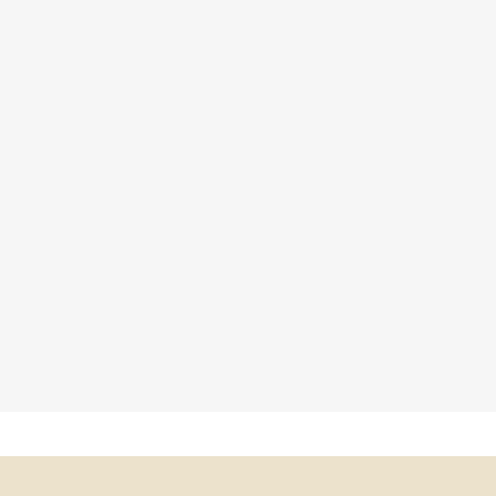
×
×
×
×