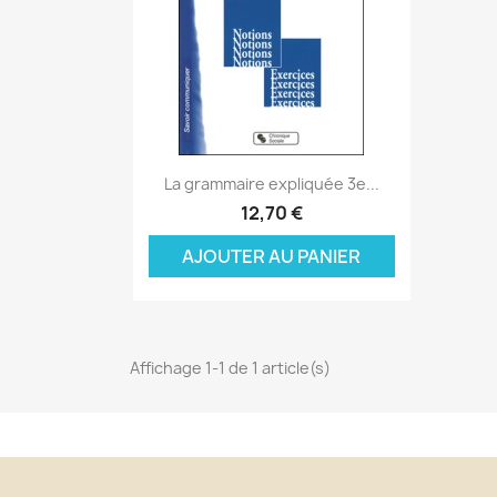
Aperçu rapide

La grammaire expliquée 3e...
C
12,70 €
C
(
AJOUTER AU PANIER
Nom
Vo
A
((
d'
add_circle_outline
Affichage 1-1 de 1 article(s)