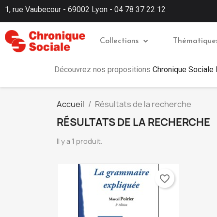
1, rue Vaubecour - 69002 Lyon - 04 78 37 22 12
Collections
Thématique
Découvrez nos propositions
Chronique Sociale
Accueil
Résultats de la recherche
RÉSULTATS DE LA RECHERCHE
Il y a 1 produit.
favorite_border