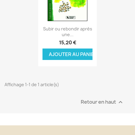
Aperçu rapide

Subir ou rebondir après
une...
15,20 €
AJOUTER AU PANIER
Affichage 1-1 de 1 article(s)
Retour en haut
