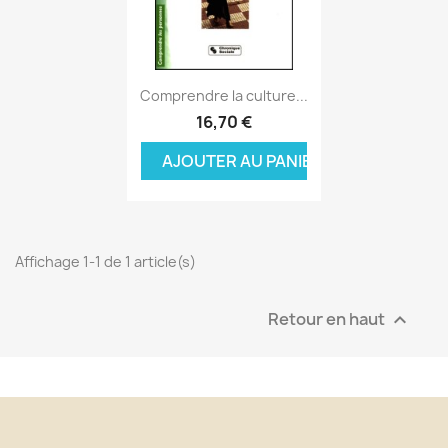
Aperçu rapide

Comprendre la culture...
16,70 €
AJOUTER AU PANIER
Affichage 1-1 de 1 article(s)
Retour en haut
