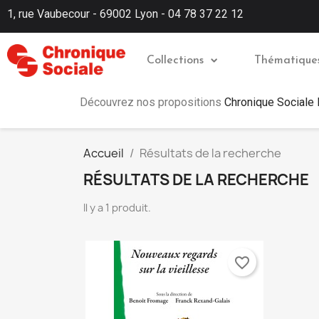
1, rue Vaubecour - 69002 Lyon - 04 78 37 22 12
Collections
Thématique
Découvrez nos propositions
Chronique Sociale
Accueil
Résultats de la recherche
RÉSULTATS DE LA RECHERCHE
Il y a 1 produit.
favorite_border