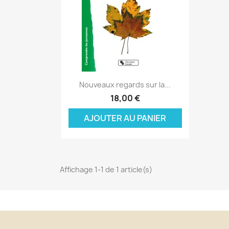
Aperçu rapide

Nouveaux regards sur la...
C
18,00 €
C
(
AJOUTER AU PANIER
Nom
Vo
A
((
d'
add_circle_outline
Affichage 1-1 de 1 article(s)