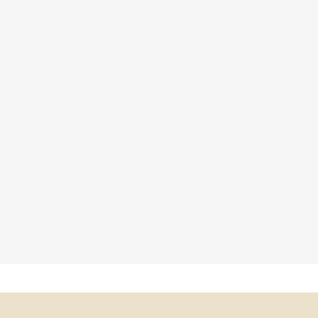
×
×
×
×