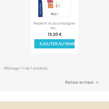
Aperçu rapide

Repérer et accompagner
les...
13,20 €
AJOUTER AU PANIER
Affichage 1-1 de 1 article(s)
Retour en haut
