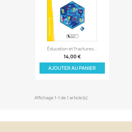
Aperçu rapide

Éducation et Fractures...
C
14,00 €
C
(
AJOUTER AU PANIER
Nom
Vo
A
((
d'
add_circle_outline
Affichage 1-1 de 1 article(s)