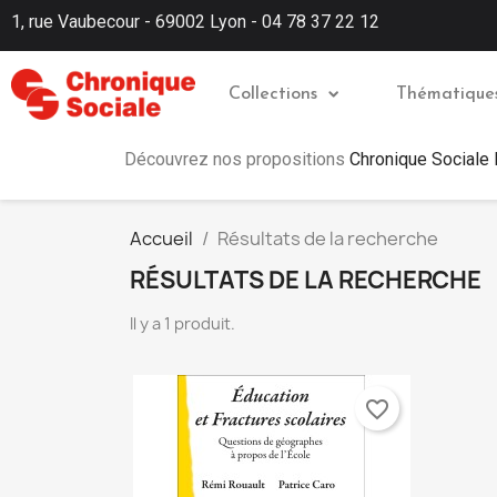
1, rue Vaubecour - 69002 Lyon - 04 78 37 22 12
Collections
Thématique
Découvrez nos propositions
Chronique Sociale
Accueil
Résultats de la recherche
RÉSULTATS DE LA RECHERCHE
Il y a 1 produit.
favorite_border