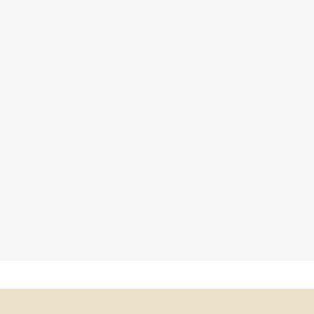
×
×
×
×