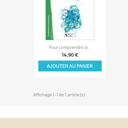
Aperçu rapide

Pour comprendre la...
C
14,90 €
C
(
AJOUTER AU PANIER
Nom
Vo
A
((
d'
add_circle_outline
Affichage 1-1 de 1 article(s)