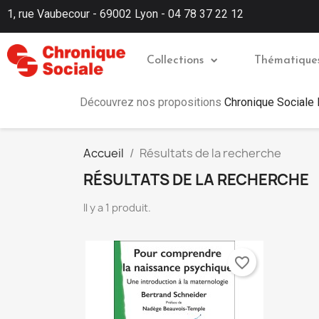
1, rue Vaubecour - 69002 Lyon - 04 78 37 22 12
Collections
Thématique
Découvrez nos propositions
Chronique Sociale
Accueil
Résultats de la recherche
RÉSULTATS DE LA RECHERCHE
Il y a 1 produit.
favorite_border