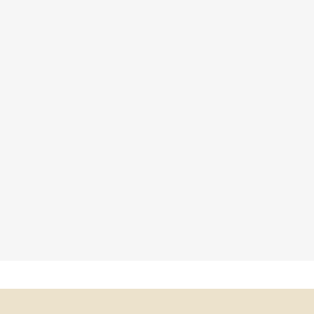
×
×
×
×