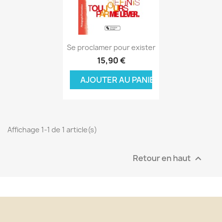
Aperçu rapide

Se proclamer pour exister
15,90 €
AJOUTER AU PANIER
Affichage 1-1 de 1 article(s)
Retour en haut
