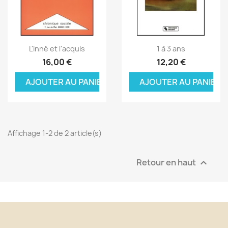
Aperçu rapide
Aperçu rapide


L'inné et l'acquis
1 à 3 ans
16,00 €
12,20 €
AJOUTER AU PANIER
AJOUTER AU PANIER
Affichage 1-2 de 2 article(s)
Retour en haut
