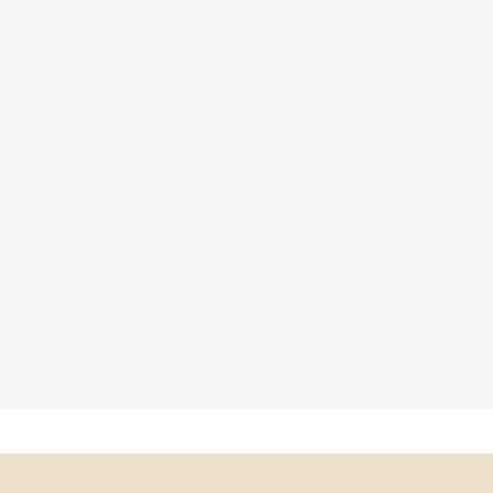
×
×
×
×