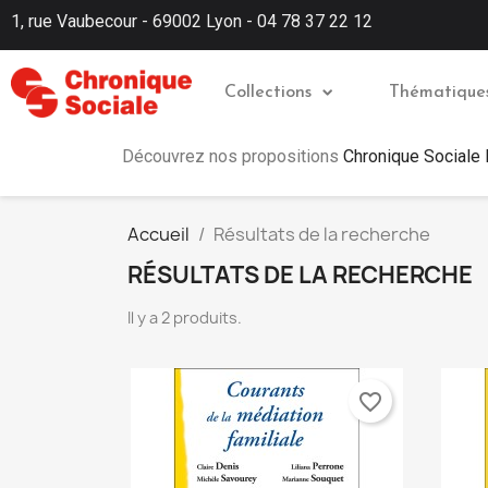
1, rue Vaubecour - 69002 Lyon - 04 78 37 22 12
Collections
Thématique
Découvrez nos propositions
Chronique Sociale
Accueil
Résultats de la recherche
RÉSULTATS DE LA RECHERCHE
Il y a 2 produits.
favorite_border