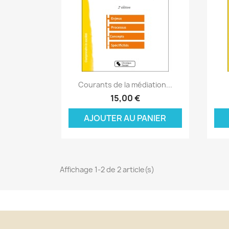
Aperçu rapide

Courants de la médiation...
C
15,00 €
C
(
AJOUTER AU PANIER
Nom
Vo
A
((
d'
add_circle_outline
Affichage 1-2 de 2 article(s)