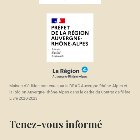
×
Créer une liste d'envies
((modalTitle))
Connexion
×
((confirmMessage))
Nom de la liste d'envies
Vous devez être connecté pour ajouter des produits
Ajouter à ma liste d'envies
à votre liste d'envies.
Créer une nouvelle liste
add_circle_outline
((cancelText))
Annuler
Connexion
((modalDeleteText))
Annuler
Créer une liste d'envies
Maison d'édition soutenue par la DRAC Auvergne-Rhône-Alpes et
la Région Auvergne-Rhône-Alpes dans le cadre du Contrat de filière
Livre 2020-2023.
Tenez-vous informé