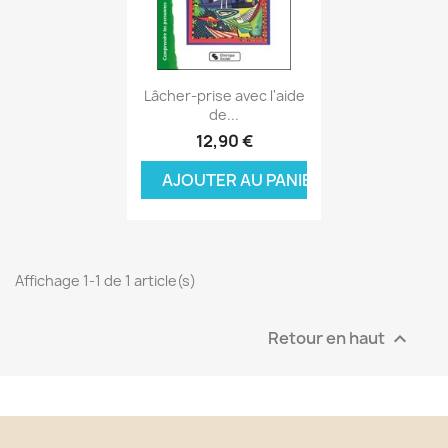
Aperçu rapide

Lâcher-prise avec l'aide
de...
12,90 €
AJOUTER AU PANIER
Affichage 1-1 de 1 article(s)
Retour en haut
