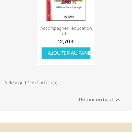
Aperçu rapide

Accompagner l'éducation
et...
12,70 €
AJOUTER AU PANIER
Affichage 1-1 de 1 article(s)
Retour en haut
