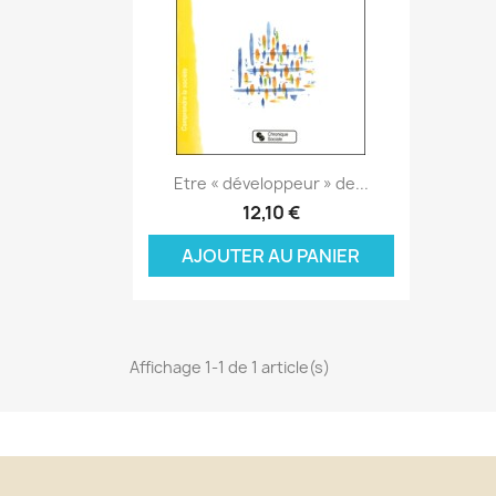
Aperçu rapide

Etre « développeur » de...
C
12,10 €
C
(
AJOUTER AU PANIER
Nom
Vo
A
((
d'
add_circle_outline
Affichage 1-1 de 1 article(s)