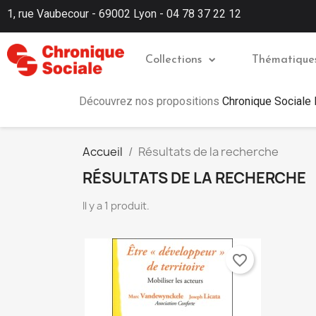
1, rue Vaubecour - 69002 Lyon - 04 78 37 22 12
Collections
Thématique
Découvrez nos propositions
Chronique Sociale
Accueil
Résultats de la recherche
RÉSULTATS DE LA RECHERCHE
Il y a 1 produit.
favorite_border