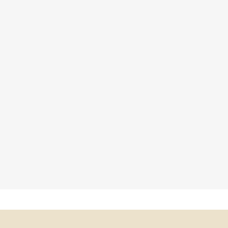
×
×
×
×