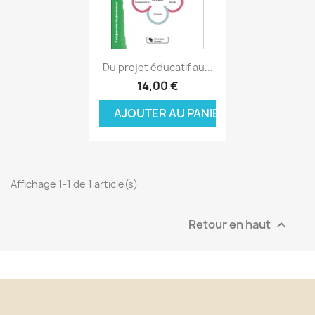
Aperçu rapide

Du projet éducatif au...
14,00 €
AJOUTER AU PANIER
Affichage 1-1 de 1 article(s)
Retour en haut
