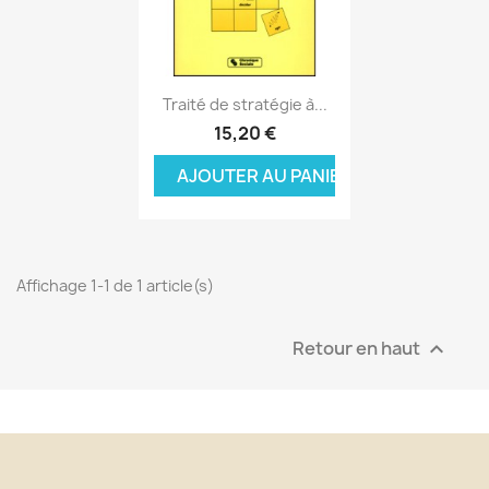
Aperçu rapide

Traité de stratégie à...
15,20 €
AJOUTER AU PANIER
Affichage 1-1 de 1 article(s)
Retour en haut
