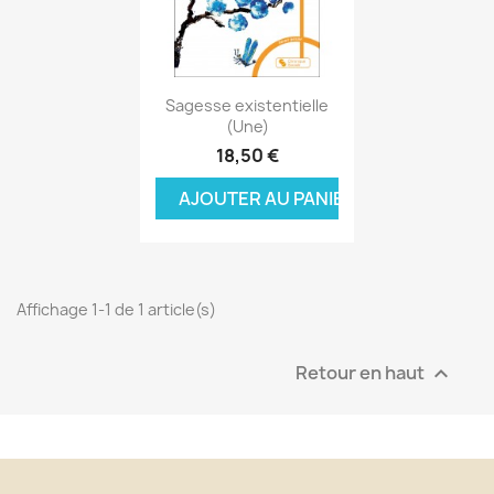
Aperçu rapide

Sagesse existentielle
(Une)
18,50 €
AJOUTER AU PANIER
Affichage 1-1 de 1 article(s)
Retour en haut
