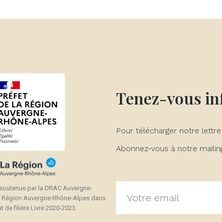
réer une liste d'envies
onnexion
(modalTitle))
 de la liste d'envies
us devez être connecté pour ajouter des produits à votre liste
jouter à ma liste d'envies
confirmMessage))
envies.
Créer une nouvelle liste
((cancelText))
((modalDeleteText))
Annuler
Connexion
Annuler
Créer une liste d'envies
Tenez-vous i
Pour télécharger notre lettre
Abonnez-vous à notre mailing 
 soutenue par la DRAC Auvergne-
a Région Auvergne-Rhône-Alpes dans
t de filière Livre 2020-2023.