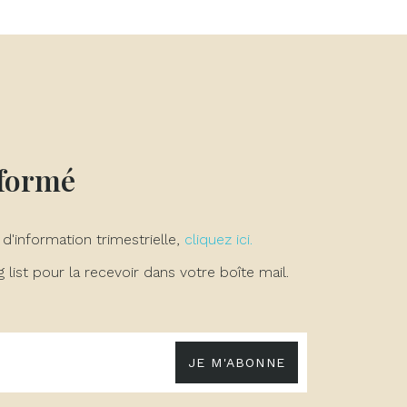
×
×
×
nformé
 d'information trimestrielle,
cliquez ici.
list pour la recevoir dans votre boîte mail.
JE M'ABONNE