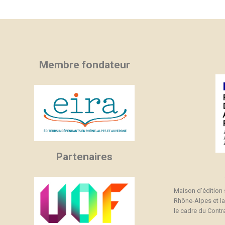
C
C
(
Nom
Vo
A
((
d'
add_circle_outline
Membre fondateur
Partenaires
Maison d'édition
Rhône-Alpes et l
le cadre du Contra