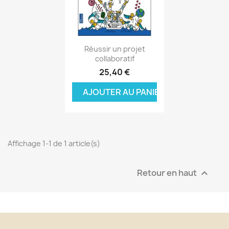
Aperçu rapide

Réussir un projet
collaboratif
25,40 €
AJOUTER AU PANIER
Affichage 1-1 de 1 article(s)
Retour en haut
