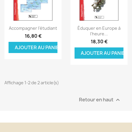
Aperçu rapide
Aperçu rapide


Accompagner l'étudiant
Éduquer en Europe à
l'heure...
16,80 €
18,30 €
AJOUTER AU PANIER
AJOUTER AU PANIER
Affichage 1-2 de 2 article(s)
Retour en haut
