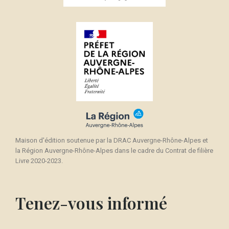
×
Créer une liste d'envies
((modalTitle))
Connexion
×
((confirmMessage))
Nom de la liste d'envies
Vous devez être connecté pour ajouter des produits
Ajouter à ma liste d'envies
à votre liste d'envies.
Créer une nouvelle liste
add_circle_outline
((cancelText))
Annuler
Connexion
((modalDeleteText))
Annuler
Créer une liste d'envies
Maison d'édition soutenue par la DRAC Auvergne-Rhône-Alpes et
la Région Auvergne-Rhône-Alpes dans le cadre du Contrat de filière
Livre 2020-2023.
Tenez-vous informé