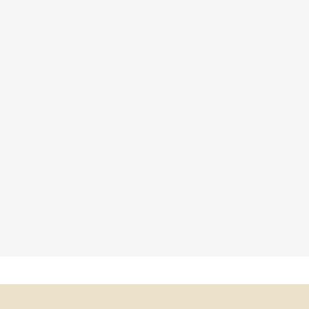
×
×
×
×