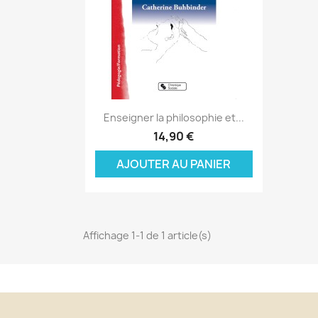
Aperçu rapide

Enseigner la philosophie et...
C
14,90 €
C
(
AJOUTER AU PANIER
Nom
Vo
A
((
d'
add_circle_outline
Affichage 1-1 de 1 article(s)