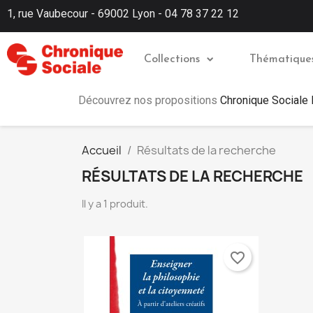
1, rue Vaubecour - 69002 Lyon - 04 78 37 22 12
Collections
Thématique
Découvrez nos propositions
Chronique Sociale
Accueil
Résultats de la recherche
RÉSULTATS DE LA RECHERCHE
Il y a 1 produit.
favorite_border