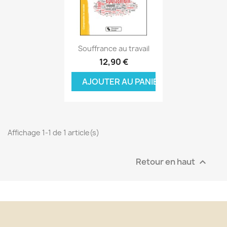
Aperçu rapide

Souffrance au travail
12,90 €
AJOUTER AU PANIER
Affichage 1-1 de 1 article(s)
Retour en haut
