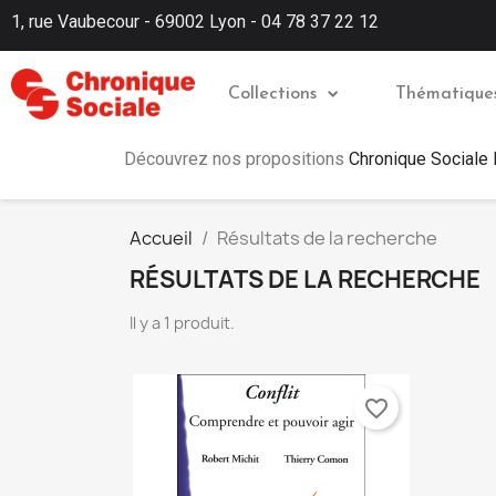
1, rue Vaubecour - 69002 Lyon - 04 78 37 22 12
Collections
Thématique
Découvrez nos propositions
Chronique Sociale
Accueil
Résultats de la recherche
RÉSULTATS DE LA RECHERCHE
Il y a 1 produit.
favorite_border