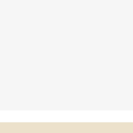
×
×
×
×