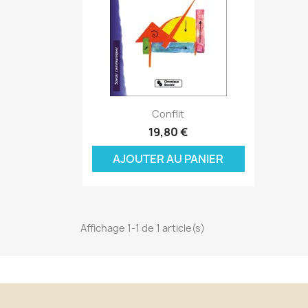
Aperçu rapide

Conflit
C
19,80 €
C
(
AJOUTER AU PANIER
Nom
Vo
A
((
d'
add_circle_outline
Affichage 1-1 de 1 article(s)