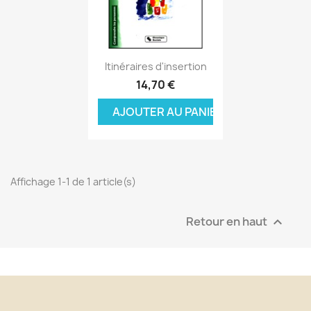
Aperçu rapide

Itinéraires d'insertion
14,70 €
AJOUTER AU PANIER
Affichage 1-1 de 1 article(s)
Retour en haut
